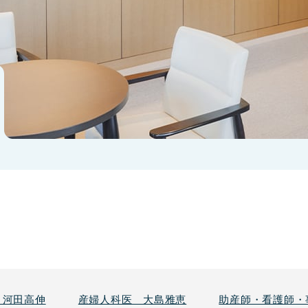
 河田高伸
産婦人科医 大島雅恵
助産師・看護師・