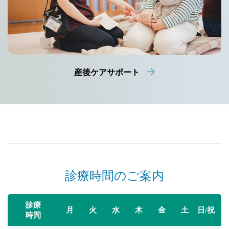
産後ケアサポート
診療時間のご案内
診療
月
火
水
木
金
土
日/祝
時間