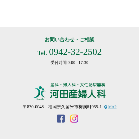
お問い合わせ・ご相談
0942-32-2502
Tel.
受付時間 9:00 - 17:30
〒830-0048 福岡県久留米市梅満町955-1
MAP