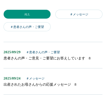
ALL
＃メッセージ
＃患者さんの声・ご要望
2025/09/29
＃患者さんの声・ご要望
患者さんの声・ご意見・ご要望にお答えしています 8
2025/09/24
＃メッセージ
出産されたお母さんからの応援メッセージ 8